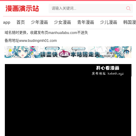
app
首页
少年漫画
少女漫画
青年漫画
少儿漫画
韩国漫
域名随时更换，收藏发布页manhuafabu.com不迷失
备用地址www.budingmh01.com