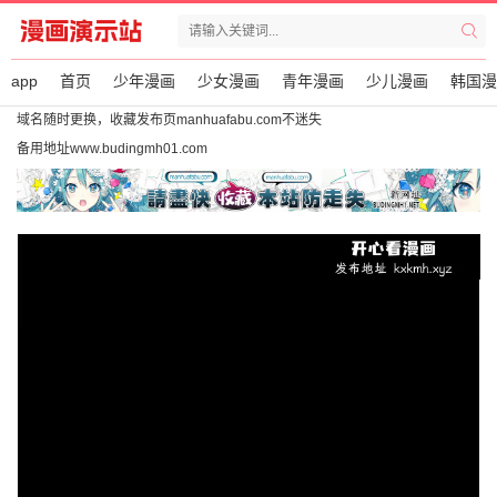
app
首页
少年漫画
少女漫画
青年漫画
少儿漫画
韩国漫
域名随时更换，收藏发布页manhuafabu.com不迷失
备用地址www.budingmh01.com