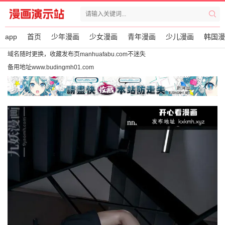
app
首页
少年漫画
少女漫画
青年漫画
少儿漫画
韩国漫
域名随时更换，收藏发布页manhuafabu.com不迷失
备用地址www.budingmh01.com